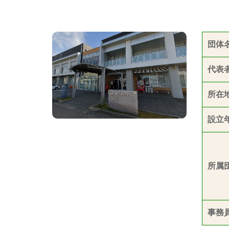
団体
代表
所在
設立
所属
事務