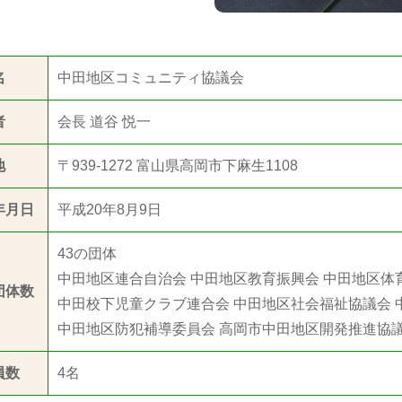
名
中田地区コミュニティ協議会
者
会長 道谷 悦一
地
〒939-1272 富山県高岡市下麻生1108
年月日
平成20年8月9日
43の団体
中田地区連合自治会 中田地区教育振興会 中田地区体
団体数
中田校下児童クラブ連合会 中田地区社会福祉協議会 
中田地区防犯補導委員会 高岡市中田地区開発推進協議
員数
4名